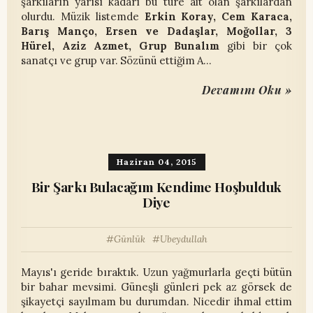
şarkıların yarısı kadarı bu türe ait olan şarkılardan
olurdu. Müzik listemde
Erkin Koray, Cem Karaca,
Barış Manço, Ersen ve Dadaşlar, Moğollar, 3
Hürel, Aziz Azmet, Grup Bunalım
gibi bir çok
sanatçı ve grup var. Sözünü ettiğim A…
Devamını Oku »
Haziran 04, 2015
Bir Şarkı Bulacağım Kendime Hoşbulduk
Diye
Günlük
Ubeydullah
Mayıs'ı geride bıraktık. Uzun yağmurlarla geçti bütün
bir bahar mevsimi. Güneşli günleri pek az görsek de
şikayetçi sayılmam bu durumdan. Nicedir ihmal ettim