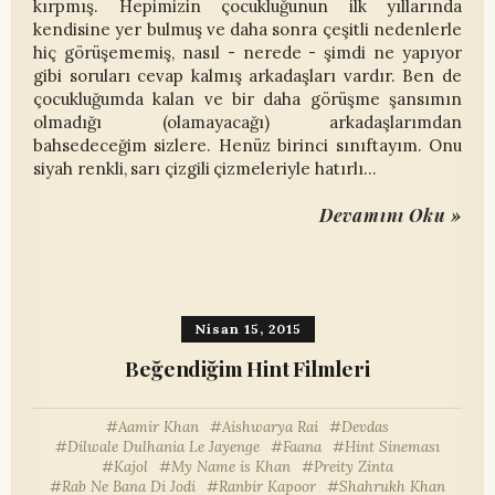
kırpmış. Hepimizin çocukluğunun ilk yıllarında
kendisine yer bulmuş ve daha sonra çeşitli nedenlerle
hiç görüşememiş, nasıl - nerede - şimdi ne yapıyor
gibi soruları cevap kalmış arkadaşları vardır. Ben de
çocukluğumda kalan ve bir daha görüşme şansımın
olmadığı (olamayacağı) arkadaşlarımdan
bahsedeceğim sizlere. Henüz birinci sınıftayım. Onu
siyah renkli, sarı çizgili çizmeleriyle hatırlı…
Devamını Oku »
Nisan 15, 2015
Beğendiğim Hint Filmleri
Aamir Khan
Aishwarya Rai
Devdas
Dilwale Dulhania Le Jayenge
Faana
Hint Sineması
Kajol
My Name is Khan
Preity Zinta
Rab Ne Bana Di Jodi
Ranbir Kapoor
Shahrukh Khan