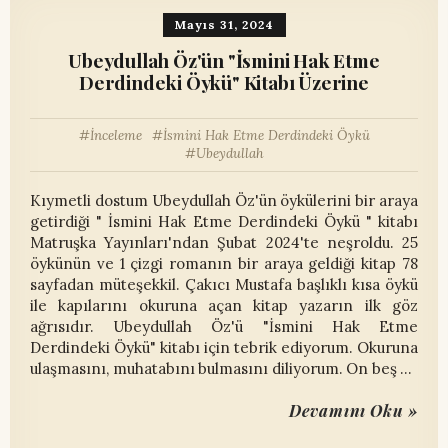
Mayıs 31, 2024
Ubeydullah Öz'ün "İsmini Hak Etme
Derdindeki Öykü" Kitabı Üzerine
İnceleme
İsmini Hak Etme Derdindeki Öykü
Ubeydullah
Kıymetli dostum Ubeydullah Öz'ün öykülerini bir araya
getirdiği " İsmini Hak Etme Derdindeki Öykü " kitabı
Matruşka Yayınları'ndan Şubat 2024'te neşroldu. 25
öykünün ve 1 çizgi romanın bir araya geldiği kitap 78
sayfadan müteşekkil. Çakıcı Mustafa başlıklı kısa öykü
ile kapılarını okuruna açan kitap yazarın ilk göz
ağrısıdır. Ubeydullah Öz'ü "İsmini Hak Etme
Derdindeki Öykü" kitabı için tebrik ediyorum. Okuruna
ulaşmasını, muhatabını bulmasını diliyorum. On beş …
Devamını Oku »