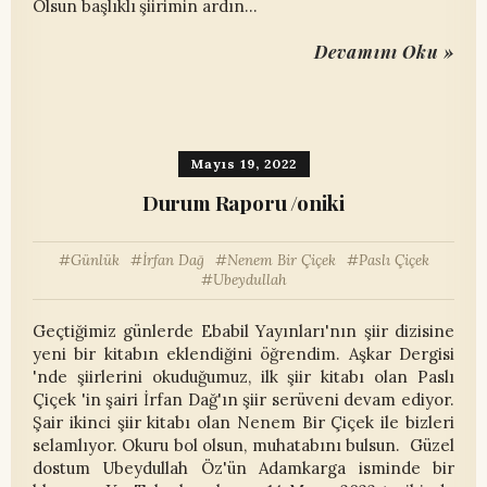
Olsun başlıklı şiirimin ardın…
Devamını Oku »
Mayıs 19, 2022
Durum Raporu /oniki
Günlük
İrfan Dağ
Nenem Bir Çiçek
Paslı Çiçek
Ubeydullah
Geçtiğimiz günlerde Ebabil Yayınları'nın şiir dizisine
yeni bir kitabın eklendiğini öğrendim. Aşkar Dergisi
'nde şiirlerini okuduğumuz, ilk şiir kitabı olan Paslı
Çiçek 'in şairi İrfan Dağ'ın şiir serüveni devam ediyor.
Şair ikinci şiir kitabı olan Nenem Bir Çiçek ile bizleri
selamlıyor. Okuru bol olsun, muhatabını bulsun. Güzel
dostum Ubeydullah Öz'ün Adamkarga isminde bir