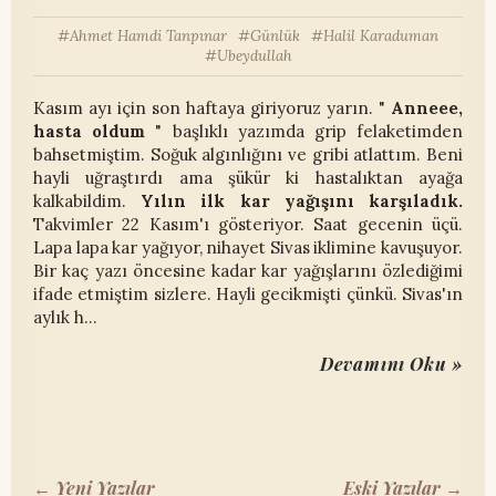
Ahmet Hamdi Tanpınar
Günlük
Halil Karaduman
Ubeydullah
Kasım ayı için son haftaya giriyoruz yarın. "
Anneee,
hasta oldum
" başlıklı yazımda grip felaketimden
bahsetmiştim. Soğuk algınlığını ve gribi atlattım. Beni
hayli uğraştırdı ama şükür ki hastalıktan ayağa
kalkabildim.
Yılın ilk kar yağışını karşıladık.
Takvimler 22 Kasım'ı gösteriyor. Saat gecenin üçü.
Lapa lapa kar yağıyor, nihayet Sivas iklimine kavuşuyor.
Bir kaç yazı öncesine kadar kar yağışlarını özlediğimi
ifade etmiştim sizlere. Hayli gecikmişti çünkü. Sivas'ın
aylık h…
Devamını Oku »
← Yeni Yazılar
Eski Yazılar →