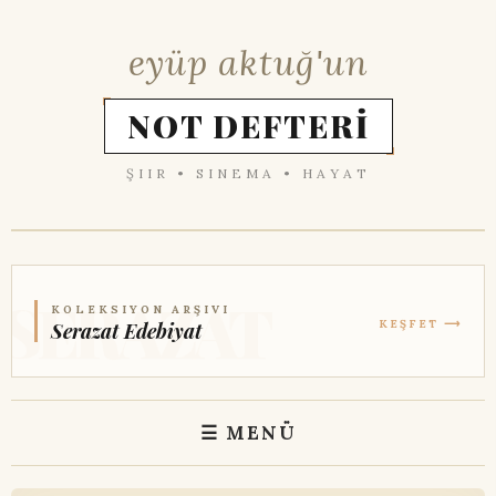
eyüp aktuğ'un
NOT DEFTERİ
ŞIIR • SINEMA • HAYAT
KOLEKSIYON ARŞIVI
KEŞFET ⟶
Serazat Edebiyat
☰ MENÜ