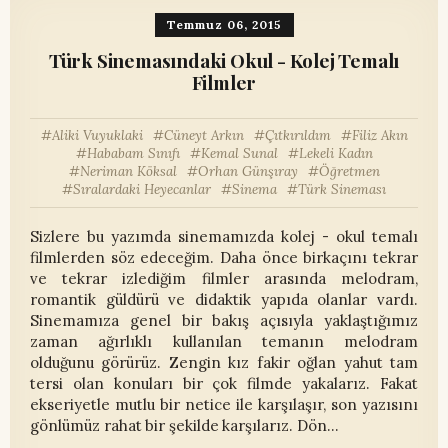
Temmuz 06, 2015
Türk Sinemasındaki Okul - Kolej Temalı
Filmler
Aliki Vuyuklaki
Cüneyt Arkın
Çıtkırıldım
Filiz Akın
Hababam Sınıfı
Kemal Sunal
Lekeli Kadın
Neriman Köksal
Orhan Günşıray
Öğretmen
Sıralardaki Heyecanlar
Sinema
Türk Sineması
Sizlere bu yazımda sinemamızda kolej - okul temalı
filmlerden söz edeceğim. Daha önce birkaçını tekrar
ve tekrar izlediğim filmler arasında melodram,
romantik güldürü ve didaktik yapıda olanlar vardı.
Sinemamıza genel bir bakış açısıyla yaklaştığımız
zaman ağırlıklı kullanılan temanın melodram
olduğunu görürüz. Zengin kız fakir oğlan yahut tam
tersi olan konuları bir çok filmde yakalarız. Fakat
ekseriyetle mutlu bir netice ile karşılaşır, son yazısını
gönlümüz rahat bir şekilde karşılarız. Dön…