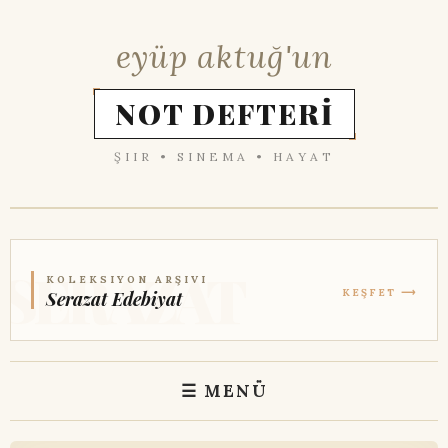
eyüp aktuğ'un
NOT DEFTERİ
ŞIIR • SINEMA • HAYAT
KOLEKSIYON ARŞIVI
KEŞFET ⟶
Serazat Edebiyat
☰ MENÜ