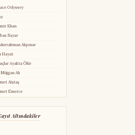
ace Odyssey
Ay
mir Khan
bas Sayar
durrahman Akpınar
ı Hayat
açlar Ayakta Ölür
 Müjgan Ah
met Alataş
met Emerce
met Hamdi Tanpınar
met Kural
ayıt Altındakiler
met Mekin
met Şen