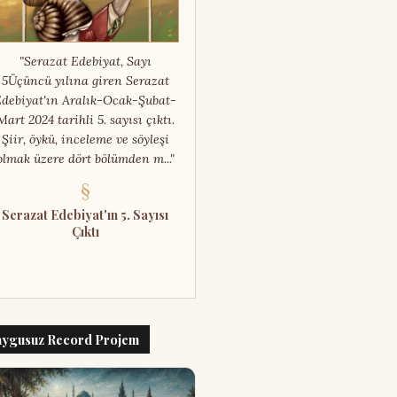
"Serazat Edebiyat, Sayı
5Üçüncü yılına giren Serazat
debiyat'ın Aralık-Ocak-Şubat-
Mart 2024 tarihli 5. sayısı çıktı.
Şiir, öykü, inceleme ve söyleşi
olmak üzere dört bölümden m..."
§
Serazat Edebiyat'ın 5. Sayısı
Çıktı
ygusuz Record Projem