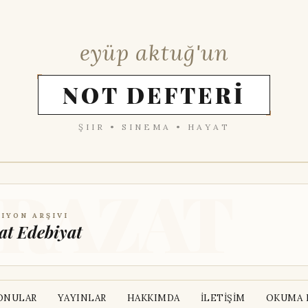
eyüp aktuğ'un
NOT DEFTERİ
ŞIIR • SINEMA • HAYAT
IYON ARŞIVI
at Edebiyat
ONULAR
YAYINLAR
HAKKIMDA
İLETİŞİM
OKUMA L