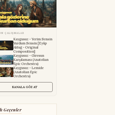
ON ÇALIŞMALAR
Kaygusuz - Yerim Sensin
Yurdum Sensin [Eyüp
Aktuğ - Original
Composition]
Kaygusuz - Giresun
Karşılaması (Anatolian
Epic Orchestra)
Kaygusuz - Lemide
(Anatolian Epic
Orchestra)
KANALA GÖZ AT
dı Geçenler