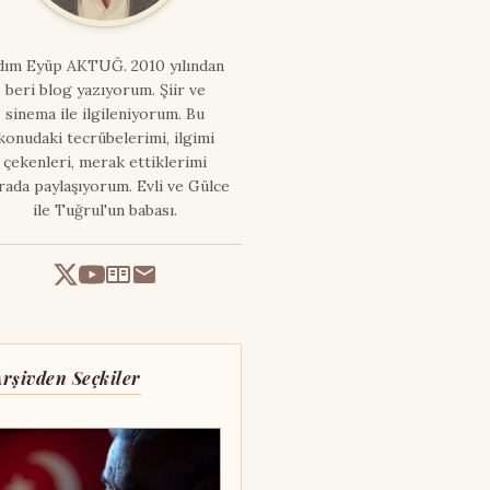
dım
Eyüp AKTUĞ
. 2010 yılından
beri blog yazıyorum. Şiir ve
sinema ile ilgileniyorum. Bu
konudaki tecrübelerimi, ilgimi
çekenleri, merak ettiklerimi
rada paylaşıyorum. Evli ve Gülce
ile Tuğrul'un babası.
Arşivden Seçkiler