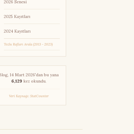
2026 Senesi
met Turan Karakaş
shwarya Rai
2025 Kayıtları
llı Pireler
ira Kurosawa
2024 Kayıtları
fred Hitchcock
Tozlu Rafları Arala (2013 - 2023)
ın Teri Göz Nuru
ın Yazısı
ışveriş Listesi
Blog, 14 Mart 2026'dan bu yana
i Cahit Yılmaz
6,129
kez okundu.
i Tacar
iki Vuyuklaki
Veri Kaynağı: StatCounter
lah Yakındır
al Maher
asya Seyahati
erikan Sineması