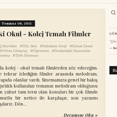
Temmuz 06, 2015
i Okul - Kolej Temalı Filmler
GÜN
“Şiir
Çıtkırıldım
Filiz Akın
Hababam Sınıfı
Kemal Sunal
— Se
Orhan Günşıray
Öğretmen
Sıralardaki Heyecanlar
inema
Türk Sineması
a kolej - okul temalı filmlerden söz edeceğim.
H
e tekrar izlediğim filmler arasında melodram,
apıda olanlar vardı. Sinemamıza genel bir bakış
ağırlıklı kullanılan temanın melodram olduğunu
n yahut tam tersi olan konuları bir çok filmde
mutlu bir netice ile karşılaşır, son yazısını
şılarız. Dön…
Devamını Oku »