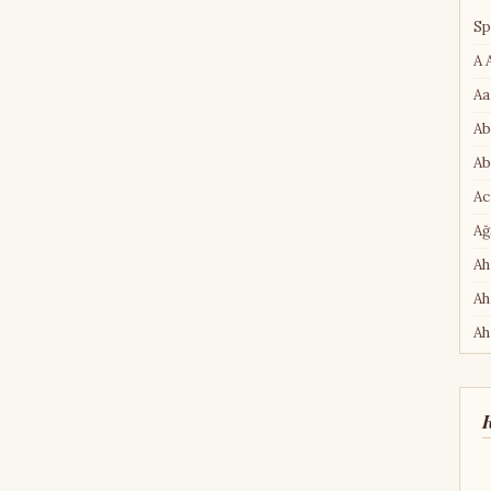
Sp
A 
Aa
Ab
Ab
Ac
Ağ
Ah
Ah
Ah
Ah
Ah
K
Ah
Ah