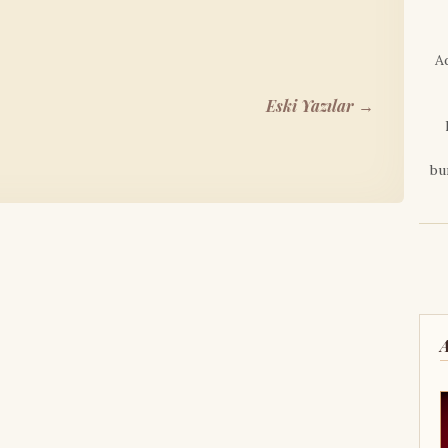
A
Eski Yazılar →
bu