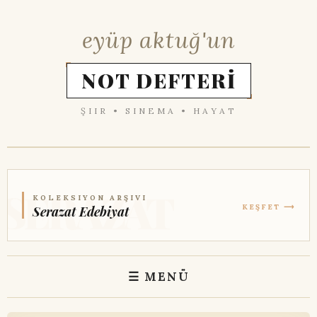
eyüp aktuğ'un
NOT DEFTERİ
ŞIIR • SINEMA • HAYAT
KOLEKSIYON ARŞIVI
KEŞFET ⟶
Serazat Edebiyat
☰ MENÜ