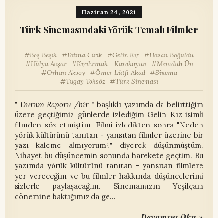
Haziran 24, 2021
Türk Sinemasındaki Yörük Temalı Filmler
Boş Beşik
Fatma Girik
Gelin Kız
Hasan Boğuldu
Hülya Avşar
Kızılırmak - Karakoyun
Memduh Ün
Orhan Aksoy
Ömer Lütfi Akad
Sinema
Tugay Toksöz
Türk Sineması
"
Durum Raporu /bir
" başlıklı yazımda da belirttiğim
üzere geçtiğimiz günlerde izlediğim Gelin Kız isimli
filmden söz etmiştim. Filmi izledikten sonra "Neden
yörük kültürünü tanıtan - yansıtan filmler üzerine bir
yazı kaleme almıyorum?" diyerek düşünmüştüm.
Nihayet bu düşüncemin sonunda harekete geçtim. Bu
yazımda yörük kültürünü tanıtan - yansıtan filmlere
yer vereceğim ve bu filmler hakkında düşüncelerimi
sizlerle paylaşacağım. Sinemamızın Yeşilçam
dönemine baktığımız da ge…
Devamını Oku »