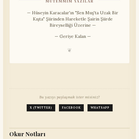
MÜTEMMIM YAZILAR
— Hüseyin Karacalar'ın "Sen Muş'ta Uzak Bir
Kışta" Şiirinden Hareketle Şairin Şiirde
Bireyselliği Üzerine —
— Geriye Kalan —
❦
Bu yazıyı paylaşmak ister misiniz?
X (TWITTER)
FACEBOOK
WHATSAPP
Okur Notları