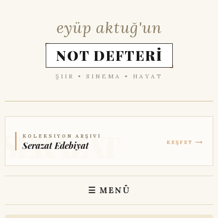
eyüp aktuğ'un
NOT DEFTERİ
ŞIIR • SINEMA • HAYAT
KOLEKSIYON ARŞIVI
KEŞFET ⟶
Serazat Edebiyat
☰ MENÜ