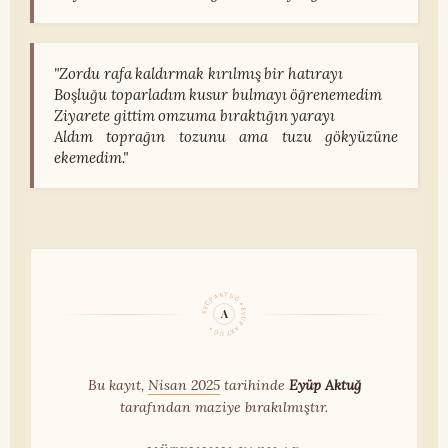
"Zordu rafa kaldırmak kırılmış bir hatırayı
Boşluğu toparladım kusur bulmayı öğrenemedim
Ziyarete gittim omzuma bıraktığın yarayı
Aldım toprağın tozunu ama tuzu gökyüzüne
ekemedim."
EYÜP AKTUĞ • EYÜP AKTUĞ •
A
Bu kayıt,
Nisan 2025
tarihinde
Eyüp Aktuğ
tarafından maziye bırakılmıştır.