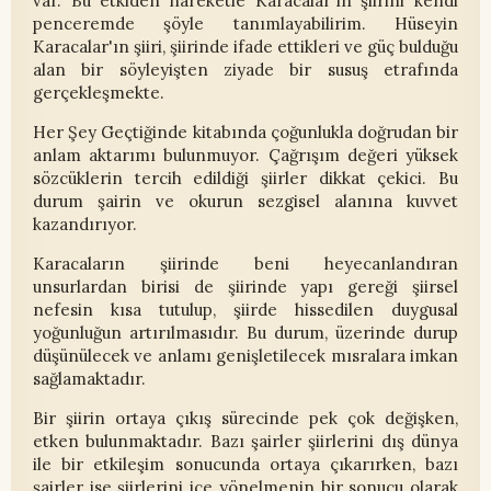
var. Bu etkiden hareketle Karacalar'ın şiirini kendi
penceremde şöyle tanımlayabilirim. Hüseyin
Karacalar'ın şiiri, şiirinde ifade ettikleri ve güç bulduğu
alan bir söyleyişten ziyade bir susuş etrafında
gerçekleşmekte.
Her Şey Geçtiğinde kitabında çoğunlukla doğrudan bir
anlam aktarımı bulunmuyor. Çağrışım değeri yüksek
sözcüklerin tercih edildiği şiirler dikkat çekici. Bu
durum şairin ve okurun sezgisel alanına kuvvet
kazandırıyor.
Karacaların şiirinde beni heyecanlandıran
unsurlardan birisi de şiirinde yapı gereği şiirsel
nefesin kısa tutulup, şiirde hissedilen duygusal
yoğunluğun artırılmasıdır. Bu durum, üzerinde durup
düşünülecek ve anlamı genişletilecek mısralara imkan
sağlamaktadır.
Bir şiirin ortaya çıkış sürecinde pek çok değişken,
etken bulunmaktadır. Bazı şairler şiirlerini dış dünya
ile bir etkileşim sonucunda ortaya çıkarırken, bazı
şairler ise şiirlerini içe yönelmenin bir sonucu olarak