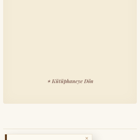
✶ Kütüphaneye Dön
×