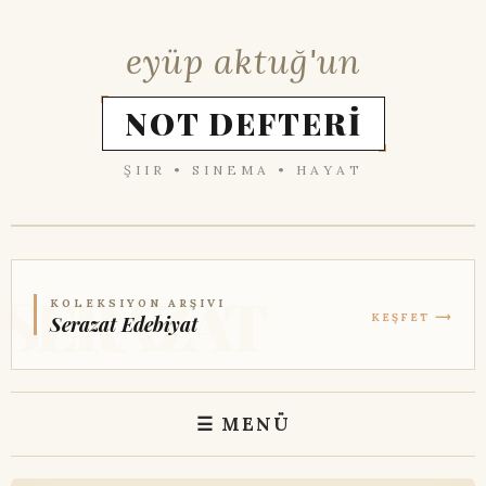
eyüp aktuğ'un
NOT DEFTERİ
ŞIIR • SINEMA • HAYAT
KOLEKSIYON ARŞIVI
KEŞFET ⟶
Serazat Edebiyat
☰ MENÜ