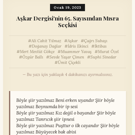
Ocak 19, 2023
Aşkar Dergisi'nin 65. Sayısından Mısra
Seçkisi
Ali Cahit Yılmaz
Aşkar
Çağrı Subaşı
Doğanay Dağlar
İdris Ekinci
İktibas
Mert Mevlüt Gökçe
Muammer Yavaş
Murat Özel
Özgür Ballı
Sevde Yaşar Çimen
Suphi Sinedar
Ümit Çiçekli
— Bu yazı için yaklaşık 4 dakikanızı ayırmalısınız.
Böyle şiir yazılmaz Beni erken uyandır Şiir böyle
yazılmaz Boynumda bir ip sesi
Böyle şiir yazılmaz Kız değil o bayandır Şiir böyle
yazılmaz Tanrıcık şiir ipnesi
Böyle şiir yazılmaz Puşttur o ilk cayandır Şiir böyle
yazılmaz Büyüyecek bak abisi