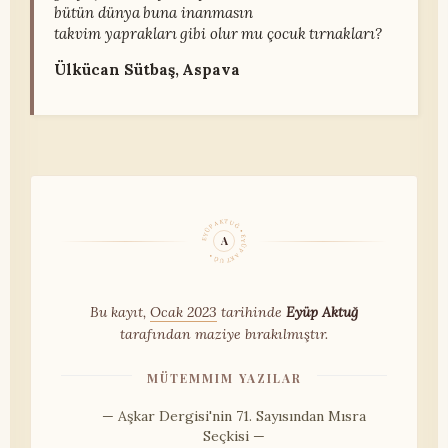
bütün dünya buna inanmasın
takvim yaprakları gibi olur mu çocuk tırnakları?
Ülkücan Sütbaş, Aspava
EYÜP AKTUĞ • EYÜP AKTUĞ •
A
Bu kayıt,
Ocak 2023
tarihinde
Eyüp Aktuğ
tarafından maziye bırakılmıştır.
MÜTEMMIM YAZILAR
— Aşkar Dergisi'nin 71. Sayısından Mısra
Seçkisi —