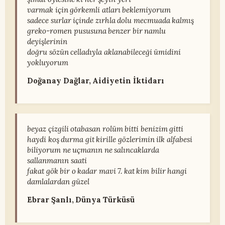
varmak için görkemli atları beklemiyorum
sadece surlar içinde zırhla dolu mecmuada kalmış
greko-romen pususuna benzer bir namlu
deyişlerinin
doğru sözün celladıyla aklanabileceği ümidini
yokluyorum
Doğanay Dağlar, Aidiyetin İktidarı
beyaz çizgili otabasan rolüm bitti benizim gitti
haydi koş durma git kirille gözlerimin ilk alfabesi
biliyorum ne uçmanın ne salıncaklarda
sallanmanın saati
fakat gök bir o kadar mavi 7. kat kim bilir hangi
damlalardan güzel
Ebrar Şanlı, Dünya Türküsü