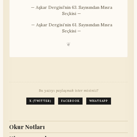
— Aşkar Dergisi'nin 63. Sayısından Mısra
Seçkisi —
— Aşkar Dergisi’nin 61. Sayısından Mısra
Seçkisi —
❦
Bu yazıyı paylaşmak ister misiniz?
X (TWITTER)
FACEBOOK
WHATSAPP
Okur Notları