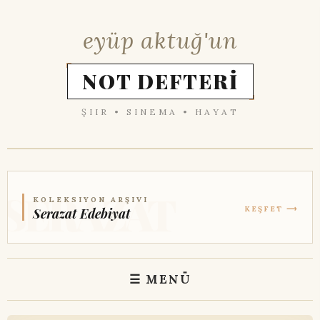
eyüp aktuğ'un
NOT DEFTERİ
ŞIIR • SINEMA • HAYAT
KOLEKSIYON ARŞIVI
KEŞFET ⟶
Serazat Edebiyat
☰ MENÜ