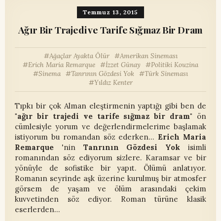
Temmuz 13, 2015
Ağır Bir Trajedi ve Tarife Sığmaz Bir Dram
Ağaçlar Ayakta Ölür
Amerikan Sineması
Erich Maria Remarque
İzzet Günay
Politiki Kouzina
Sinema
Tanrının Gözdesi Yok
Türk Sineması
Yıldız Kenter
Tıpkı bir çok Alman eleştirmenin yaptığı gibi ben de
"ağır bir trajedi ve tarife sığmaz bir dram"
ön
cümlesiyle yorum ve değerlendirmelerime başlamak
istiyorum bu romandan söz ederken...
Erich Maria
Remarque
'nin
Tanrının Gözdesi Yok
isimli
romanından söz ediyorum sizlere. Karamsar ve bir
yönüyle de sofistike bir yapıt. Ölümü anlatıyor.
Romanın seyrinde aşk üzerine kurulmuş bir atmosfer
görsem de yaşam ve ölüm arasındaki çekim
kuvvetinden söz ediyor. Roman türüne klasik
eserlerden…