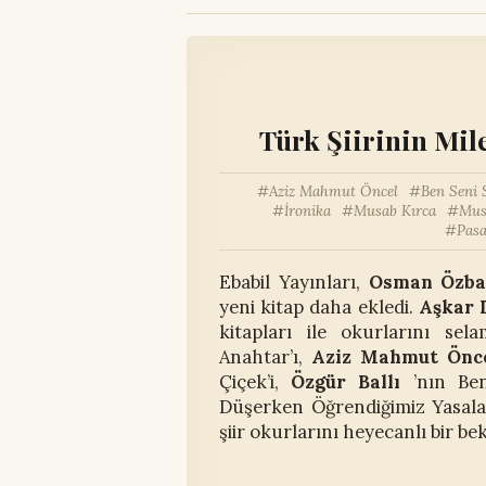
Türk Şiirinin Mi
Aziz Mahmut Öncel
Ben Seni 
İronika
Musab Kırca
Mus
Pasa
Ebabil Yayınları,
Osman Özb
yeni kitap daha ekledi.
Aşkar 
kitapları ile okurlarını sel
Anahtar’ı,
Aziz Mahmut Önc
Çiçek’i,
Özgür Ballı
’nın Ben
Düşerken Öğrendiğimiz Yasalar
şiir okurlarını heyecanlı bir be