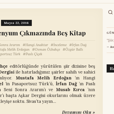
Mayıs 22, 2016
lenyum Çıkmazında Beş Kitap
GÜN
“Şiir
Sonra Ararım
Hangi Anahtar
İnceleme
İrfan Dağ
— As
tafa Melih Erdoğan
Osman Özbahçe
Özgür Ballı
portsuz Türk
Paslı Çiçek
ahçe
editörlüğünde yürütülen şiir dizisine beş
H
Dergisi
ile hatırladığımız şairler sahih ve sahici
amlıyor.
Mustafa Melih Erdoğan
’ın Hangi
el
’in Pasaportsuz Türk’ü,
İrfan Dağ
’ın Paslı
 Seni Sonra Ararım’ı ve
Musab Kırca
’nın
’ı başta Aşkar Dergisi okurlarını olmak üzere
kleyişe soktu. Sivas’ta yayın…
Devamını Oku »