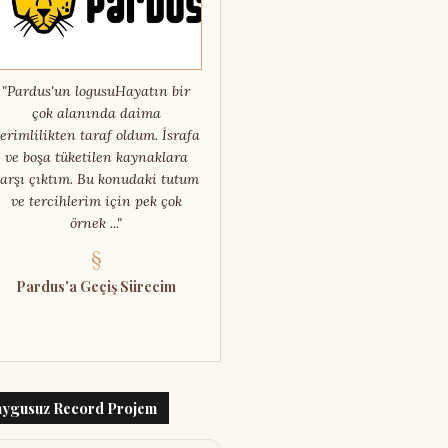
"Pardus'un logusuHayatın bir
çok alanında daima
erimlilikten taraf oldum. İsrafa
ve boşa tüketilen kaynaklara
arşı çıktım. Bu konudaki tutum
ve tercihlerim için pek çok
örnek ..."
§
Pardus'a Geçiş Sürecim
ygusuz Record Projem