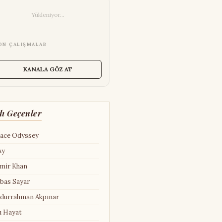
Yükleniyor...
ON ÇALIŞMALAR
KANALA GÖZ AT
dı Geçenler
ace Odyssey
Ay
mir Khan
bas Sayar
durrahman Akpınar
ı Hayat