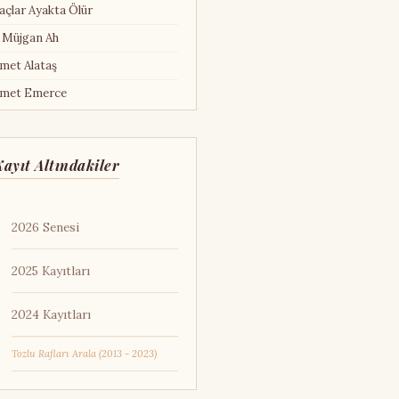
açlar Ayakta Ölür
 Müjgan Ah
met Alataş
met Emerce
met Hamdi Tanpınar
met Kural
ayıt Altındakiler
met Mekin
met Şen
2026 Senesi
met Turan Karakaş
shwarya Rai
2025 Kayıtları
llı Pireler
ira Kurosawa
2024 Kayıtları
fred Hitchcock
Tozlu Rafları Arala (2013 - 2023)
ın Teri Göz Nuru
ın Yazısı