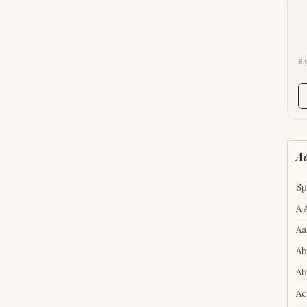
S
A
Sp
A 
Aa
Ab
Ab
Ac