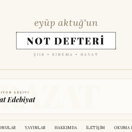
eyüp aktuğ'un
NOT DEFTERİ
ŞIIR • SINEMA • HAYAT
IYON ARŞIVI
at Edebiyat
ONULAR
YAYINLAR
HAKKIMDA
İLETİŞİM
OKUMA L