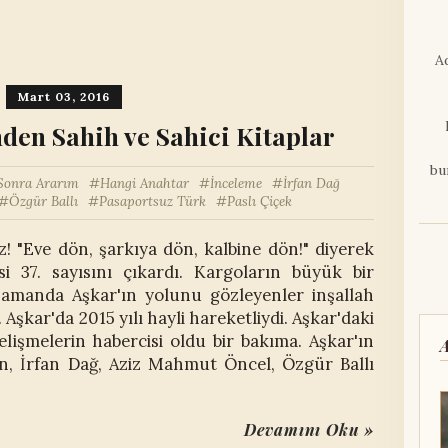
A
Mart 03, 2016
nden Sahih ve Sahici Kitaplar
bu
Sonra Ararım
Hangi Anahtar
İnceleme
İrfan Dağ
Özgür Ballı
Pasaportsuz Türk
Paslı Çiçek
! "Eve dön, şarkıya dön, kalbine dön!" diyerek
si 37. sayısını çıkardı. Kargoların büyük bir
zamanda Aşkar'ın yolunu gözleyenler inşallah
Aşkar'da 2015 yılı hayli hareketliydi. Aşkar'daki
gelişmelerin habercisi oldu bir bakıma. Aşkar'ın
an, İrfan Dağ, Aziz Mahmut Öncel, Özgür Ballı
Devamını Oku »