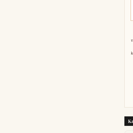
v
k
Ka