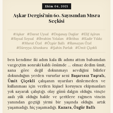
Ekim 04, 2021
Aşkar Dergisi’nin 60. Sayısından Mısra
Seçkisi
Aşkar
Davut Uysal
Doğanay Dağlar
Elif Aşîran
Faysal Soysal
İbrahim Yolalan
İktibas
Kadir Yıldız
Murat Özel
Özgür Ballı
Ramazan Özel
Süreyya Altunkara
Şahin Parlak
Ümit Çiçekli
ben kendime iki adım kala ilk adımı attım babamdan
vazgeçtim sonraki kaldı önümde ... olmaz dedim ümit,
sana göre değil dokunmayı sevdiğini bilirler
dokunduğun yerden vururlar seni
Başarısız Taşralı,
Ümit Çiçekli
çalışanın uyarıları dinlemeden ve
kullanması için verilen kişisel koruyucu ekipmanları
yok sayarak çalıştığı. olay günü dalgın olduğu. vinçte
asılı yük olduğu halde ve şeritlere rağmen vincin
yanından geçtiği yirmi bir yaşında olduğu. artık
yaşamadığı. hiç yaşamadığı.
Kazara, Özgür Ballı