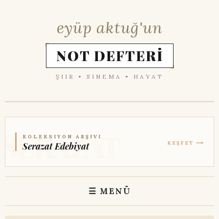
eyüp aktuğ'un
NOT DEFTERİ
ŞIIR • SINEMA • HAYAT
KOLEKSIYON ARŞIVI
KEŞFET ⟶
Serazat Edebiyat
☰ MENÜ