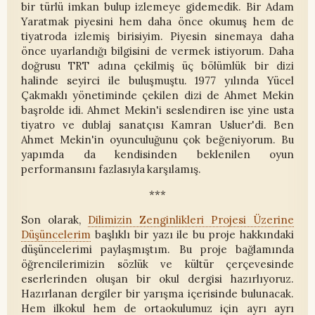
bir türlü imkan bulup izlemeye gidemedik. Bir Adam
Yaratmak piyesini hem daha önce okumuş hem de
tiyatroda izlemiş birisiyim. Piyesin sinemaya daha
önce uyarlandığı bilgisini de vermek istiyorum. Daha
doğrusu TRT adına çekilmiş üç bölümlük bir dizi
halinde seyirci ile buluşmuştu. 1977 yılında Yücel
Çakmaklı yönetiminde çekilen dizi de Ahmet Mekin
başrolde idi. Ahmet Mekin'i seslendiren ise yine usta
tiyatro ve dublaj sanatçısı Kamran Usluer'di. Ben
Ahmet Mekin'in oyunculuğunu çok beğeniyorum. Bu
yapımda da kendisinden beklenilen oyun
performansını fazlasıyla karşılamış.
***
Son olarak,
Dilimizin Zenginlikleri Projesi Üzerine
Düşüncelerim
başlıklı bir yazı ile bu proje hakkındaki
düşüncelerimi paylaşmıştım. Bu proje bağlamında
öğrencilerimizin sözlük ve kültür çerçevesinde
eserlerinden oluşan bir okul dergisi hazırlıyoruz.
Hazırlanan dergiler bir yarışma içerisinde bulunacak.
Hem ilkokul hem de ortaokulumuz için ayrı ayrı