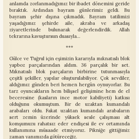
anlamda zorlanmadığımız bir ibadet dönemini geride
bıraktık. Ardından bayram günlerimiz geldi. Bu
bayram şehir dışına çıkmadık. Bayram tatilimizi
yaşadığımız şehirde aile, akraba ve arkadaş
ziyaretlerinde bulunarak değerlendirdik. Allah
tekrarına kavuştursun duasıyla...
***
Gülce ve Tuğrul için eşimizin kararıyla mıknatıslı blok
yapboz parçalarından aldım. 36 parçalık bir set.
Mıknatıslı blok parçaların birbirine tutunmasıyla
çeşitli şekiller, yapılar oluşturulabiliyor. Çok sevdiler,
aldığımız günden beri hemen hergün oynuyorlar. Bu
tarz oyuncakların hem bilişsel gelişimine hem de el
beceresine (kasların ince motor kabiliyeti) katkısı
olduğunu okumuştum. Bir de uzaktan kumandalı
arabaları oldu. Fakat uzaktan kumandalı arabaların
sert zemin üzerinde yüksek sesle çalışması alt
komşumuzu rahatsız eder endişesi ile ev ortamında
kullanımına müsaade etmiyoruz. Pikniğe gittiğimiz
zaman yanımızda götüreceğiz.