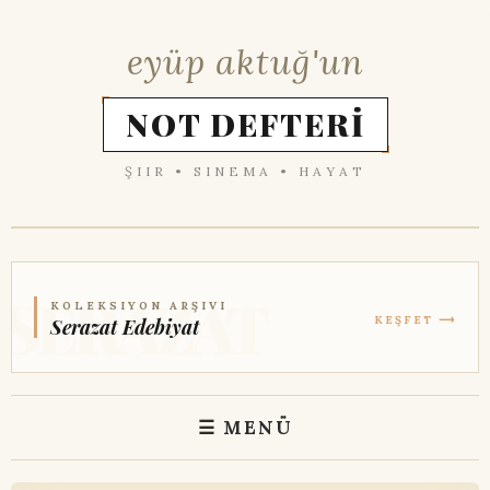
eyüp aktuğ'un
NOT DEFTERİ
ŞIIR • SINEMA • HAYAT
KOLEKSIYON ARŞIVI
KEŞFET ⟶
Serazat Edebiyat
☰ MENÜ