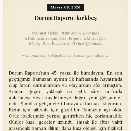
Mayıs 08, 2026
Durum Raporu /kırkbeş
Ahmet Mekin
Bir Adam Yaratmak
Dilimizin Zenginlikleri Projesi
Murat Çeri
Necip Fazıl Kısakürek
Yücel Çakmaklı
— Bu yazı için yaklaşık 3 dakikanızı ayırmalısınız.
Durum Raporu'nun 45. yazısı ile buradayım. En son
geçtiğimiz Ramazan ayının ilk haftasında hayatımda
olup biten durumlardan ve olaylardan söz etmiştim.
Aradan geçen yaklaşık iki aylık süre zarfında
anlatmaya veya kaydetmeye değer yeni gelişmeler
oldu. Şimdi o gelişmeleri buraya aktarmak istiyorum.
Bizim için, ailemiz için güzel bir Ramazan ayı oldu.
Oruç ibadetimizi yerine getirirken hiç zorlanmadık.
Günler kısa, geceler uzundu. İmsak ile iftar vakti
arasındaki zaman dilimi daha kısa olduğu için fiziksel