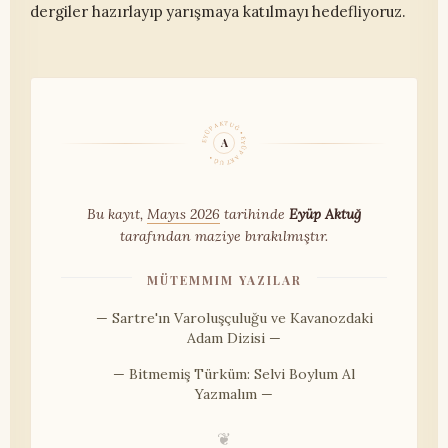
dergiler hazırlayıp yarışmaya katılmayı hedefliyoruz.
EYÜP AKTUĞ • EYÜP AKTUĞ •
A
Bu kayıt,
Mayıs 2026
tarihinde
Eyüp Aktuğ
tarafından maziye bırakılmıştır.
MÜTEMMIM YAZILAR
— Sartre'ın Varoluşçuluğu ve Kavanozdaki
Adam Dizisi —
— Bitmemiş Türküm: Selvi Boylum Al
Yazmalım —
❦