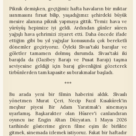
Piknik demişken, geçtğimiz hafta havaların bir miktar
ısınmasını fırsat bilip, yaşadığımız şehirdeki büyük
mesire alanına piknik yapmaya gittik. Temiz hava ve
yürüyüş hepimize iyi geldi. Ardından günler süren
yağışlı hava şehrimizi ziyaret etti. Daha öncede ifade
ettiğim gibi bu yıl yağışlar konusunda çok bereketli
dönemler geçiriyoruz. Öyleki Sivas'taki barajlar ve
göletler tamamen dolmuş durumda. Sivas'taki iki
barajda da (Gazibey Barajı ve Pusat Barajı) taşma
seviyesine geldiği için baraj güvenliğini gözeterek
tirbünlerden tam kapasite su bırakmalar başladı.
***
Bu arada yeni bir filmin haberini aldık. Sivaslı
yönetmen Murat Çeri, Necip Fazıl Kısakürek'in
meşhur piyesi Bir Adam Yaratmak'ı sinemaya
uyarlamış. Başkarakter olan Hüsrev'i canlandıran
oyuncu ise Engin Altan Düzyatan. 1 Mayıs 2026
tarihinde gösterime giren filme eşim ile birlikte
gitmek, sinemada izlemek istiyoruz. Fakat bir haftadır