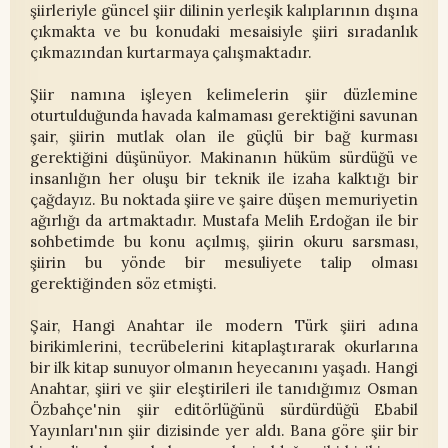
şiirleriyle güncel şiir dilinin yerleşik kalıplarının dışına
çıkmakta ve bu konudaki mesaisiyle şiiri sıradanlık
çıkmazından kurtarmaya çalışmaktadır.
Şiir namına işleyen kelimelerin şiir düzlemine
oturtulduğunda havada kalmaması gerektiğini savunan
şair, şiirin mutlak olan ile güçlü bir bağ kurması
gerektiğini düşünüyor. Makinanın hüküm sürdüğü ve
insanlığın her oluşu bir teknik ile izaha kalktığı bir
çağdayız. Bu noktada şiire ve şaire düşen memuriyetin
ağırlığı da artmaktadır. Mustafa Melih Erdoğan ile bir
sohbetimde bu konu açılmış, şiirin okuru sarsması,
şiirin bu yönde bir mesuliyete talip olması
gerektiğinden söz etmişti.
Şair, Hangi Anahtar ile modern Türk şiiri adına
birikimlerini, tecrübelerini kitaplaştırarak okurlarına
bir ilk kitap sunuyor olmanın heyecanını yaşadı. Hangi
Anahtar, şiiri ve şiir eleştirileri ile tanıdığımız Osman
Özbahçe'nin şiir editörlüğünü sürdürdüğü Ebabil
Yayınları'nın şiir dizisinde yer aldı. Bana göre şiir bir