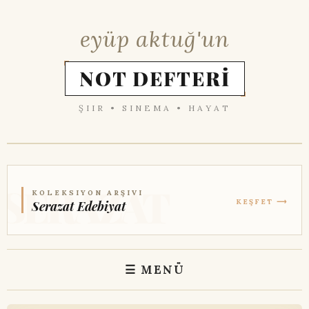
eyüp aktuğ'un
NOT DEFTERİ
ŞIIR • SINEMA • HAYAT
KOLEKSIYON ARŞIVI
KEŞFET ⟶
Serazat Edebiyat
☰ MENÜ