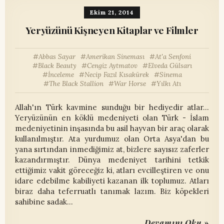
Ekim 21, 2014
Yeryüzünü Kişneyen Kitaplar ve Filmler
Abbas Sayar
Amerikan Sineması
At'a Senfoni
Black Beauty
Cengiz Aytmatov
Elveda Gülsarı
İnceleme
Necip Fazıl Kısakürek
Sinema
The Black Stallion
War Horse
Yılkı Atı
Allah'ın Türk kavmine sunduğu bir hediyedir atlar...
Yeryüzünün en köklü medeniyeti olan Türk - İslam
medeniyetinin inşasında bu asil hayvan bir araç olarak
kullanılmıştır. Ata yurdumuz olan Orta Asya'dan bu
yana sırtından inmediğimiz at, bizlere sayısız zaferler
kazandırmıştır. Dünya medeniyet tarihini tetkik
ettiğimiz vakit göreceğiz ki, atları evcilleştiren ve onu
idare edebilme kabiliyeti kazanan ilk toplumuz. Atları
biraz daha teferruatlı tanımak lazım. Biz köpekleri
sahibine sadak…
Devamını Oku »