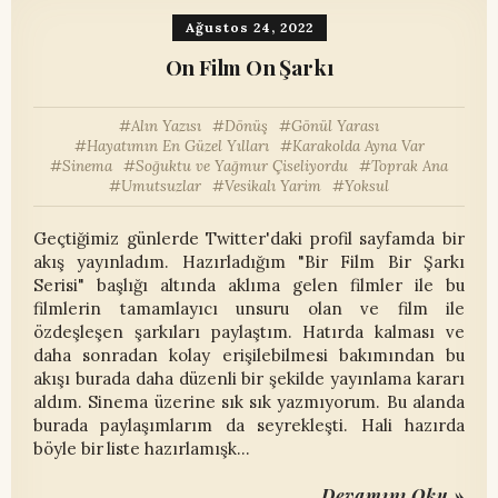
Ağustos 24, 2022
On Film On Şarkı
Alın Yazısı
Dönüş
Gönül Yarası
Hayatımın En Güzel Yılları
Karakolda Ayna Var
Sinema
Soğuktu ve Yağmur Çiseliyordu
Toprak Ana
Umutsuzlar
Vesikalı Yarim
Yoksul
Geçtiğimiz günlerde Twitter'daki profil sayfamda bir
akış yayınladım. Hazırladığım "Bir Film Bir Şarkı
Serisi" başlığı altında aklıma gelen filmler ile bu
filmlerin tamamlayıcı unsuru olan ve film ile
özdeşleşen şarkıları paylaştım. Hatırda kalması ve
daha sonradan kolay erişilebilmesi bakımından bu
akışı burada daha düzenli bir şekilde yayınlama kararı
aldım. Sinema üzerine sık sık yazmıyorum. Bu alanda
burada paylaşımlarım da seyrekleşti. Hali hazırda
böyle bir liste hazırlamışk…
Devamını Oku »