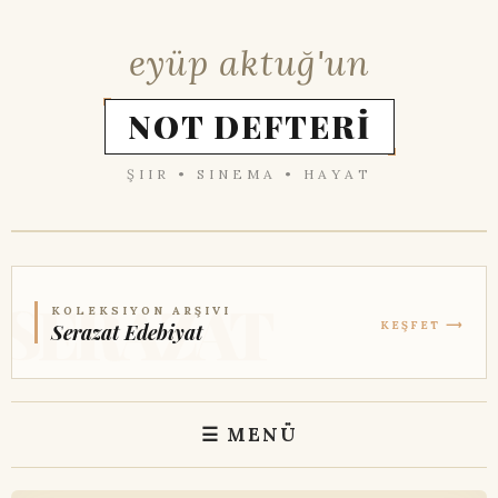
eyüp aktuğ'un
NOT DEFTERİ
ŞIIR • SINEMA • HAYAT
KOLEKSIYON ARŞIVI
KEŞFET ⟶
Serazat Edebiyat
☰ MENÜ