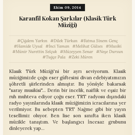
Ekim 09, 2014
Karanfil Kokan Şarkılar (Klasik Türk
Müziği)
Çiğdem Yarkın
Dilek Türkan
Fatma Sinem Genç
Hamide Uysal
İnci Yaman
Melihat Gülses
Musiki
Münir Nurettin Selçuk
Müzeyyen Senar
Neşe Dursun
Tuğçe Pala
Zeki Müren
Klasik Türk Müziği'ni bir ayrı seviyorum. Klasik
müziğimizde çoğu eser güftesini divan edebiyatımızın
şöhretli şiirlerinden almıştır. Bu yönüyle bakarsak
"saray musikisi"... Derin bir incelik, naiflik ve eşsiz bir
ruh muhteva ediyor çoğu eser. TRT radyosu dışındaki
radyo yayınlarında klasik müziğimizin icracılarına yer
verilmiyor. Bu sebepten TRT Nağme gibi bir yayın
tesellimiz oluyor. Ben lise son sınıfta iken klasik
müzikle tanıştım. Ve başlangıcı İncesaz grubunu
dinleyerek yap…