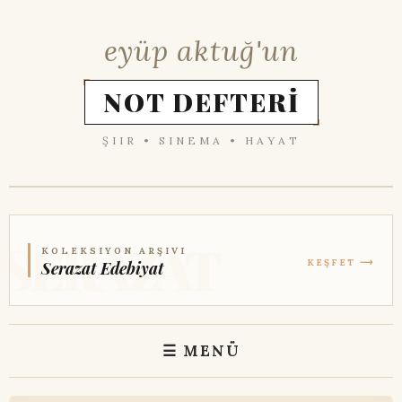
eyüp aktuğ'un
NOT DEFTERİ
ŞIIR • SINEMA • HAYAT
KOLEKSIYON ARŞIVI
KEŞFET ⟶
Serazat Edebiyat
☰ MENÜ