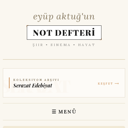
eyüp aktuğ'un
NOT DEFTERİ
ŞIIR • SINEMA • HAYAT
KOLEKSIYON ARŞIVI
KEŞFET ⟶
Serazat Edebiyat
☰ MENÜ