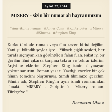
Eylül 27, 2014
MISERY - sizin bir numaralı hayranınızım
Amerikan Sineması
James Caan
Kathy Bates
Misery
Sinema
Stephen King
Korku türünde roman veya film seven birisi değilim.
Yani şu bilindik şeyler işte... Yüksek çığlık sesleri, her
tarafa sıçrayan kan görüntüleri falan filan. Fakat iyi bir
gerilim filmi çıkarsa karşıma tekrar ve tekrar izlerim.
Arşivime eklerim. Stephen King ismini duymayan
yoktur sanırım. Roman yazarı. Yazdığı eserler bir çok
filmin temelini oluşturmuş. Şimdi filmimize geçelim.
Filmin adı, Stephen King'in aynı isimli romanından
almakta: MISERY . Gariptir ki, Misery romanı
Türkçe'ye "…
Devamını Oku »