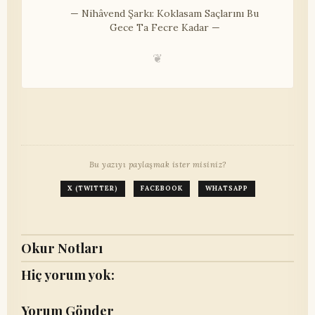
— Nihâvend Şarkı: Koklasam Saçlarını Bu
Gece Ta Fecre Kadar —
❦
Bu yazıyı paylaşmak ister misiniz?
X (TWITTER)
FACEBOOK
WHATSAPP
Okur Notları
Hiç yorum yok:
Yorum Gönder