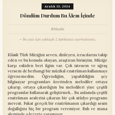
Aralık 13, 2024
Döndüm Durdum Bu Âlem İçinde
Musiki
— Bu yazı için yaklaşık 2 dakikanızı ayırmalısınız.
Klâsik Türk Müziğini seven, dinleyen, icracılarını takip
eden ve bu konuda okuyan, araştıran birisiyim. Müziğe
karşı eskiden beri ilgim var. Çok istesem ve uğraş
versem de herhangi bir müzikal enstrüman kullanmayı
öğrenemedim. Öğrendiğim, yapabildiğim şey
bilgisayar programları üzerinden melodiler ortaya
çıkarıp, ortaya çıkardığım bu melodileri yine çeşitli
programlar kullanarak geliştirmek... Bu anlamda çeşitli
enstrüman seslerini çıkaran bir çok stüdyo programı
mevcut. Fakat gerçek bir enstrümanın çıkardığı sesin
doğallığını hiç bir program veremiyor. Ruh ve mana
aleminde o lezzete varamıyor.