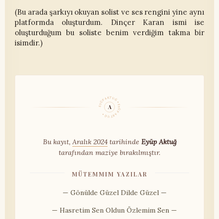
(Bu arada şarkıyı okuyan solist ve ses rengini yine aynı
platformda oluşturdum. Dinçer Karan ismi ise
oluşturduğum bu soliste benim verdiğim takma bir
isimdir.)
EYÜP AKTUĞ • EYÜP AKTUĞ •
A
Bu kayıt,
Aralık 2024
tarihinde
Eyüp Aktuğ
tarafından maziye bırakılmıştır.
MÜTEMMIM YAZILAR
— Gönülde Güzel Dilde Güzel —
— Hasretim Sen Oldun Özlemim Sen —