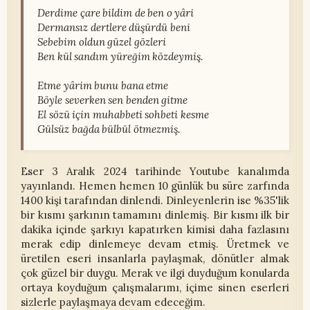
Derdime çare bildim de ben o yâri
Dermansız dertlere düşürdü beni
Sebebim oldun güzel gözleri
Ben kül sandım yüreğim közdeymiş.
Etme yârim bunu bana etme
Böyle severken sen benden gitme
El sözü için muhabbeti sohbeti kesme
Gülsüz bağda bülbül ötmezmiş.
Eser 3 Aralık 2024 tarihinde Youtube kanalımda
yayınlandı. Hemen hemen 10 günlük bu süre zarfında
1400 kişi tarafından dinlendi. Dinleyenlerin ise %35'lik
bir kısmı şarkının tamamını dinlemiş. Bir kısmı ilk bir
dakika içinde şarkıyı kapatırken kimisi daha fazlasını
merak edip dinlemeye devam etmiş. Üretmek ve
üretilen eseri insanlarla paylaşmak, dönütler almak
çok güzel bir duygu. Merak ve ilgi duyduğum konularda
ortaya koyduğum çalışmalarımı, içime sinen eserleri
sizlerle paylaşmaya devam edeceğim.