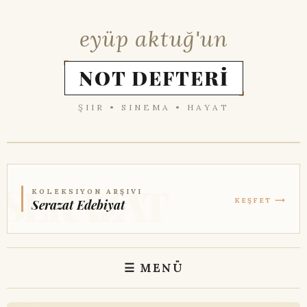
eyüp aktuğ'un
NOT DEFTERİ
ŞIIR • SINEMA • HAYAT
KOLEKSIYON ARŞIVI
KEŞFET ⟶
Serazat Edebiyat
☰ MENÜ