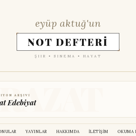
eyüp aktuğ'un
NOT DEFTERİ
ŞIIR • SINEMA • HAYAT
IYON ARŞIVI
at Edebiyat
ONULAR
YAYINLAR
HAKKIMDA
İLETİŞİM
OKUMA L