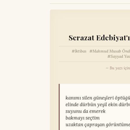
Serazat Edebiyat'ı
İktibas
Mahmud Musab Önd
Sayyad Ya
— Bu yazı için
kanımı silen güneşleri öptü
elinde dürbün yeşil ekin dürb
suyunu da emerek
bakmayı seçtim
uzaktan çapraşan görüntüm