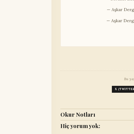
— Aşkar Dergi
— Aşkar Dergi
Bu ya
X (TWITTE
Okur Notları
Hiç yorum yok: