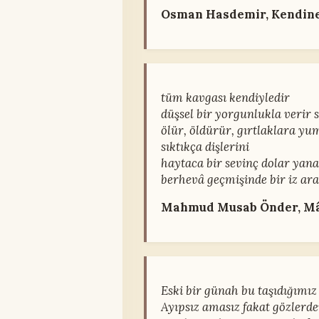
Osman Hasdemir, Kendi
tüm kavgası kendiyledir
düşsel bir yorgunlukla verir 
ölür, öldürür, gırtlaklara yu
sıktıkça dişlerini
haytaca bir sevinç dolar yana
berhevâ geçmişinde bir iz ar
Mahmud Musab Önder, Mâf
Eski bir günah bu taşıdığımız
Ayıpsız amasız fakat gözlerd