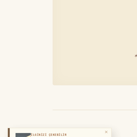
✶
×
İLGİNİZİ ÇEKEBİLİR