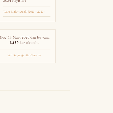
ira Kurosawa
2024 Kayıtları
fred Hitchcock
Tozlu Rafları Arala (2013 - 2023)
ın Teri Göz Nuru
ın Yazısı
ışveriş Listesi
Blog, 14 Mart 2026'dan bu yana
i Cahit Yılmaz
6,139
kez okundu.
i Tacar
iki Vuyuklaki
Veri Kaynağı: StatCounter
lah Yakındır
al Maher
asya Seyahati
erikan Sineması
r Selim
atolian Psych Rock Lab
atolian Rock Revival