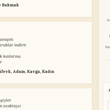
ne Bakmak
A
savaşını
mruklar indirir
bu
k kaslarına
ar
evk, Adam, Kavga, Kadın
 şeyler
en uzaktayız