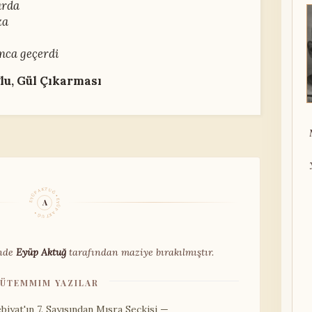
arda
za
nca geçerdi
u, Gül Çıkarması
EYÜP AKTUĞ • EYÜP AKTUĞ •
A
nde
Eyüp Aktuğ
tarafından maziye bırakılmıştır.
ÜTEMMIM YAZILAR
iyat'ın 7. Sayısından Mısra Seçkisi —