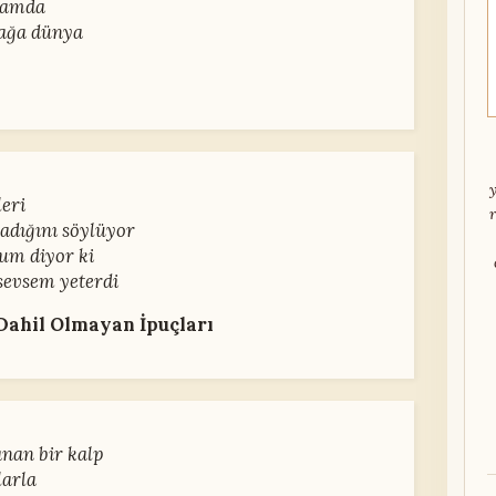
zamda
nağa dünya
leri
adığını söylüyor
um diyor ki
sevsem yeterdi
Dahil Olmayan İpuçları
nan bir kalp
larla