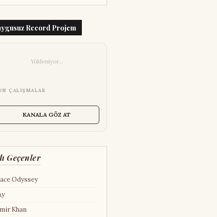
ygusuz Record Projem
Yükleniyor...
ON ÇALIŞMALAR
KANALA GÖZ AT
dı Geçenler
ace Odyssey
Ay
mir Khan