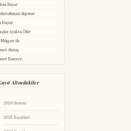
bas Sayar
durrahman Akpınar
ı Hayat
açlar Ayakta Ölür
 Müjgan Ah
met Alataş
met Emerce
met Hamdi Tanpınar
met Kural
ayıt Altındakiler
met Mekin
met Şen
2026 Senesi
met Turan Karakaş
shwarya Rai
2025 Kayıtları
llı Pireler