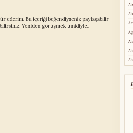
Ab
Ab
r ederim. Bu içeriği beğendiyseniz paylaşabilir,
Ac
lirsiniz. Yeniden görüşmek ümidiyle...
Ağ
Ah
Ah
Ah
Ah
Ah
K
Ah
Ah
Ah
Ai
Akı