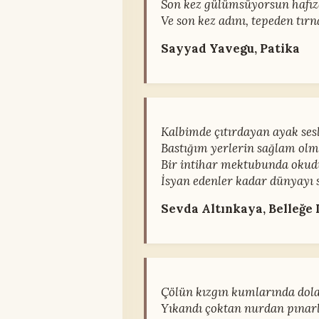
Son kez gülümsüyorsun hafı
Ve son kez adını, tepeden tır
Sayyad Yavegu, Patika
Kalbimde çıtırdayan ayak ses
Bastığım yerlerin sağlam olm
Bir intihar mektubunda okud
İsyan edenler kadar dünyayı 
Sevda Altınkaya, Belleğe 
Çölün kızgın kumlarında dola
Yıkandı çoktan nurdan pınar