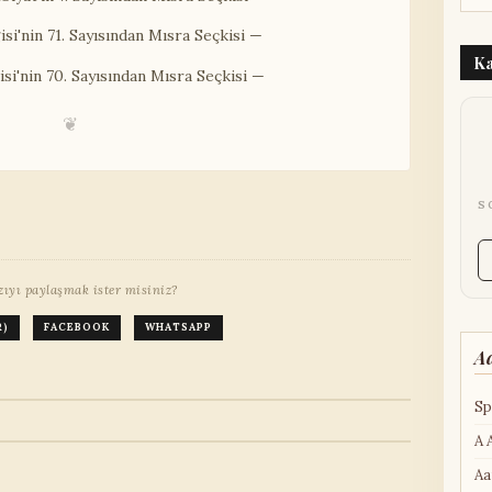
si'nin 71. Sayısından Mısra Seçkisi —
Ka
si'nin 70. Sayısından Mısra Seçkisi —
❦
S
zıyı paylaşmak ister misiniz?
R)
FACEBOOK
WHATSAPP
A
Sp
A 
Aa