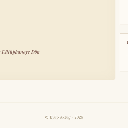
Ak
Al
Al
Al
Al
Al
 Kütüphaneye Dön
Al
Al
Al
Am
Am
Am
Am
An
© Eyüp Aktuğ -
2026
An