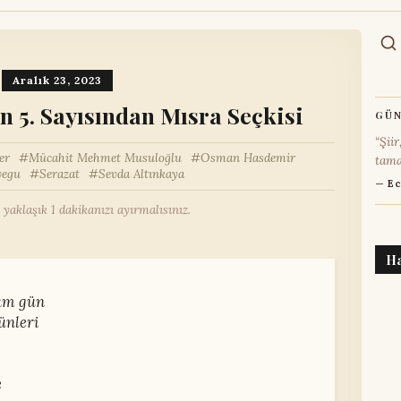
Aralık 23, 2023
n 5. Sayısından Mısra Seçkisi
GÜN
“Şiir
er
Mücahit Mehmet Musuloğlu
Osman Hasdemir
tama
vegu
Serazat
Sevda Altınkaya
— Ec
 yaklaşık 1 dakikanızı ayırmalısınız.
H
ğüm gün
ünleri
e