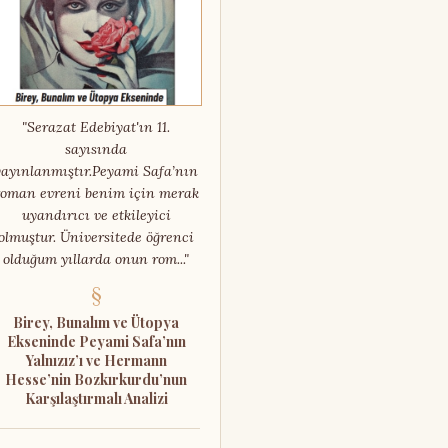
"Serazat Edebiyat'ın 11.
sayısında
yayınlanmıştır.Peyami Safa’nın
roman evreni benim için merak
uyandırıcı ve etkileyici
olmuştur. Üniversitede öğrenci
olduğum yıllarda onun rom..."
§
Birey, Bunalım ve Ütopya
Ekseninde Peyami Safa’nın
Yalnızız’ı ve Hermann
Hesse’nin Bozkırkurdu’nun
Karşılaştırmalı Analizi